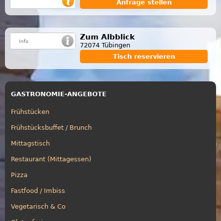
Anfrage stellen
Zum Albblick
72074 Tübingen
Tisch reservieren
GASTRONOMIE-ANGEBOTE
Frühstücken
Frühstücksbuffet / Brunch
Mittagstisch
Restaurant (Mittagessen)
Pizza
Fastfood / Imbiss
Vegetarisch & Co