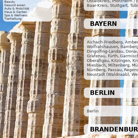
Ostalbkreis
,
Pforzheim / 
Beauty
Baar-Kreis
,
Stuttgart
,
Tüb
Gesund essen
Auto & Mobilität
Haus & Garten
Spa & Wellness
Tierhaltung
BAYERN
Aichach-Friedberg
,
Amber
Wolfratshausen
,
Bamber
Dingolfing-Landau
,
Donau
Grafenau
,
Fürth
,
Garmisch
Oberallgäu
,
Kitzingen
,
Kr
Miesbach
,
Miltenberg
,
Mü
Nürnberg
,
Passau
,
Regen
Neustadt (Waldnaab)
,
We
BERLIN
Berlin
BRANDENBU