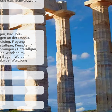
sch Hall
,
Schwarzwald-
gen
,
Bad Tölz-
ngen an der Donau
,
reising
,
Freyung-
stallgäu
,
Kempten /
mingen / Unterallgäu
,
-Bad Windsheim
,
ng-Bogen
,
Weiden /
ebirge
,
Würzburg