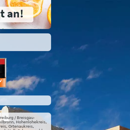
Freiburg / Breisgau-
ilbronn
,
Hohenlohekreis
,
eis
,
Ortenaukreis
,