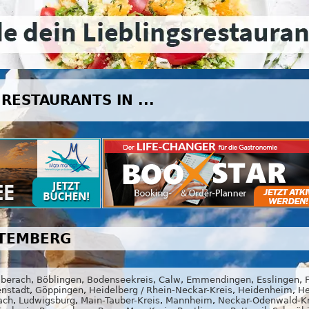
RESTAURANTS IN ...
TEMBERG
iberach
,
Böblingen
,
Bodenseekreis
,
Calw
,
Emmendingen
,
Esslingen
,
enstadt
,
Göppingen
,
Heidelberg / Rhein-Neckar-Kreis
,
Heidenheim
,
He
ach
,
Ludwigsburg
,
Main-Tauber-Kreis
,
Mannheim
,
Neckar-Odenwald-Kr