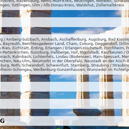
Enzkreis
,
Ravensburg
,
Rems-Murr-Kreis
,
Reutlingen
,
Rottweil
,
Schwäbi
ingen
,
Tuttlingen
,
Ulm / Alb-Donau-Kreis
,
Waldshut
,
Zollernalbkreis
g / Amberg-Sulzbach
,
Ansbach
,
Aschaffenburg
,
Augsburg
,
Bad Kissin
g
,
Bayreuth
,
Berchtesgadener Land
,
Cham
,
Coburg
,
Deggendorf
,
Dilli
-Ries
,
Eichstätt
,
Erding
,
Erlangen / Erlangen-Höchstadt
,
Forchheim
,
F
-Partenkirchen
,
Günzburg
,
Haßberge
,
Hof
,
Ingolstadt
,
Kaufbeuren / O
onach
,
Kulmbach
,
Lichtenfels
,
Lindau (Bodensee)
,
Main-Spessart
,
Mem
nchen
,
Neu-Ulm
,
Neumarkt in der Oberpfalz
,
Neustadt an der Aisch
sburg
,
Roth
,
Schwandorf
,
Schweinfurt
,
Starnberg
,
Straubing / Straubi
ilheim-Schongau
,
Weißenburg-Gunzenhausen
,
Wunsiedel im Fichtelg
RG