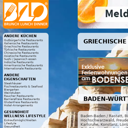
ANDERE KÜCHEN
GRIECHISCHE 
Gutbürgerliche Restaurants
Italienische Restaurants
Griechische Restaurants
Türkische Restaurants
Chinesische Restaurants
Asiatische Restaurants
Sushi / Japanisch essen
Indische Restaurants
Amerikanische Restaurants
Internationale Restaurants
ANDERE
EIGENSCHAFTEN
Steakhäuser
Fischrestaurants & Seafood
Biergarten
Weinstuben
Raucher Restaurants
BADEN-WÜRT
Barrierefreie Restaurants
Glutenfreie Restaurants
Hotel-Arrangements
GESUNDHEIT
Baden-Baden / Rastatt
,
B
WELLNESS LIFESTYLE
Hochschwarzwald
,
Freud
Einkaufsmöglichkeiten
Lifestyle
Karlsruhe
,
Konstanz
,
Lörr
Gesundheit